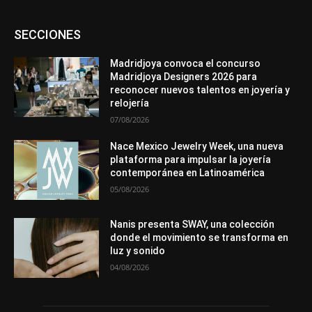
Asociaciones
Diamantes
Empresa
En tendencia
SECCIONES
Entrevistas
Eventos
Exposiciones
Ferias
Formación
In memoriam
La Pluma de Pedro Pérez
Metales
México
Mundo Técnico
Novedades
Opiniones
Perspectiva
Madridjoya convoca el concurso
Premios
Secciones
Sin categoría
Sucesos
Madridjoya Designers 2026 para
reconocer nuevos talentos en joyería y
Más
relojería
07/08/2026
Nace Mexico Jewelry Week, una nueva
plataforma para impulsar la joyería
contemporánea en Latinoamérica
05/08/2026
Nanis presenta SWAY, una colección
donde el movimiento se transforma en
luz y sonido
04/08/2026