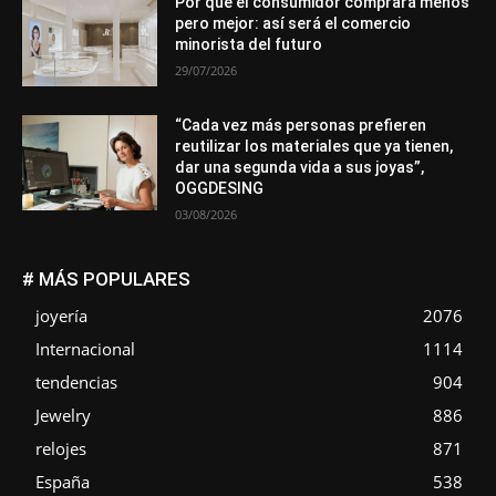
Por qué el consumidor comprará menos
pero mejor: así será el comercio
minorista del futuro
29/07/2026
“Cada vez más personas prefieren
reutilizar los materiales que ya tienen,
dar una segunda vida a sus joyas”,
OGGDESING
03/08/2026
# MÁS POPULARES
joyería
2076
Internacional
1114
tendencias
904
Jewelry
886
relojes
871
España
538