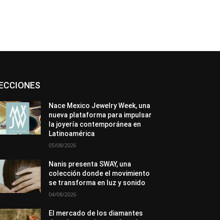
Asociaciones
Diamantes
Empresa
ECCIONES
En tendencia
Entrevistas
Eventos
Exposiciones
Ferias
Formación
In memoriam
La Pluma de Pedro Pérez
Nace Mexico Jewelry Week, una
Metales
México
Mundo Técnico
nueva plataforma para impulsar
Novedades
Opiniones
Perspectiva
la joyería contemporánea en
Premios
Secciones
Sin categoría
Latinoamérica
Sucesos
05/08/2026
Más
Nanis presenta SWAY, una
colección donde el movimiento
se transforma en luz y sonido
04/08/2026
El mercado de los diamantes