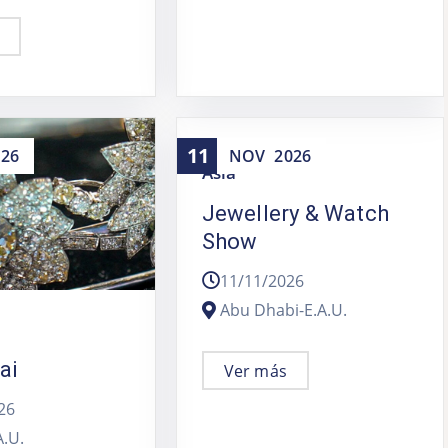
11
026
NOV
2026
Asia
Jewellery & Watch
Show
11/11/2026
Abu Dhabi-E.A.U.
ai
Ver más
26
A.U.