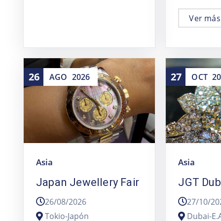
Ver más
26
27
AGO
2026
OCT
2
Asia
Asia
Japan Jewellery Fair
JGT Dub
26/08/2026
27/10/20
Tokio-Japón
Dubai-E.