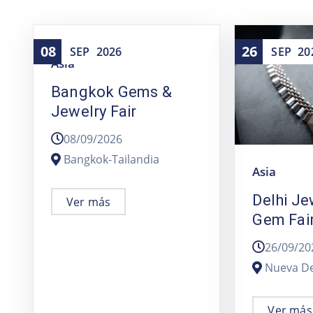
08
26
SEP
2026
SEP
20
Asia
Bangkok Gems &
Jewelry Fair
08/09/2026
Bangkok-Tailandia
Asia
Delhi Je
Ver más
Gem Fai
26/09/20
Nueva De
Ver más