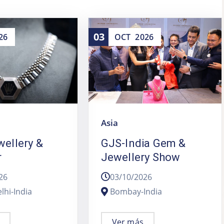
03
26
OCT
2026
Asia
wellery &
GJS-India Gem &
r
Jewellery Show
26
03/10/2026
lhi-India
Bombay-India
Ver más