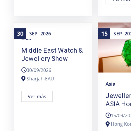
30
15
SEP
2026
SEP
20
Asia
Middle East Watch &
Jewellery Show
30/09/2026
Sharjah-EAU
Asia
Jewelle
Ver más
ASIA Ho
15/09/20
Hong Ko