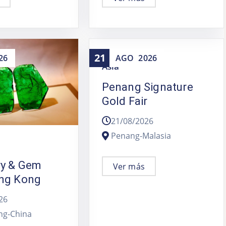
21
26
AGO
2026
Asia
Penang Signature
Gold Fair
21/08/2026
Penang-Malasia
ry & Gem
Ver más
ng Kong
26
ng-China