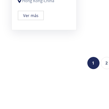
Hong Kong-China
Ver más
1
2