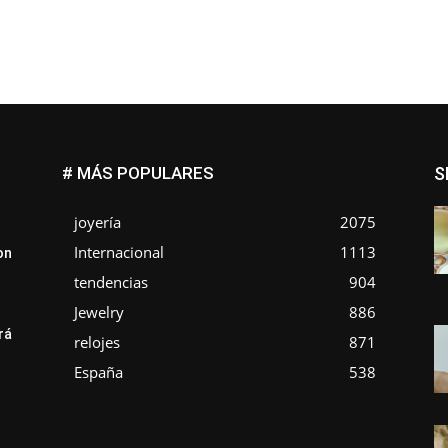
# MÁS POPULARES
S
joyería
2075
Internacional
1113
on
tendencias
904
Jewelry
886
rá
relojes
871
e
España
538