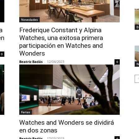
Novedades
E
a
Frederique Constant y Alpina
en
Watches, una exitosa primera
participación en Watches and
Wonders
0
Beatriz Badás
-
12/04/2023
0
N
Ferias
Watches and Wonders se dividirá
en dos zonas
Beatriz Badás
-
17/03/2023
0