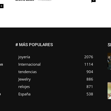
0
# MÁS POPULARES
S
joyería
2076
Internacional
1114
on
tendencias
904
Jewelry
886
relojes
871
España
538
a