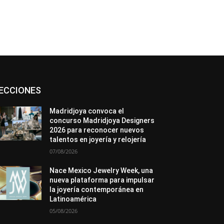
Asociaciones
Diamantes
Empresa
ECCIONES
En tendencia
Entrevistas
Eventos
Exposiciones
Ferias
Formación
In memoriam
La Pluma de Pedro Pérez
Madridjoya convoca el
Metales
México
Mundo Técnico
concurso Madridjoya Designers
Novedades
Opiniones
Perspectiva
2026 para reconocer nuevos
Premios
Secciones
Sin categoría
talentos en joyería y relojería
Sucesos
07/08/2026
Más
Nace Mexico Jewelry Week, una
nueva plataforma para impulsar
la joyería contemporánea en
Latinoamérica
05/08/2026