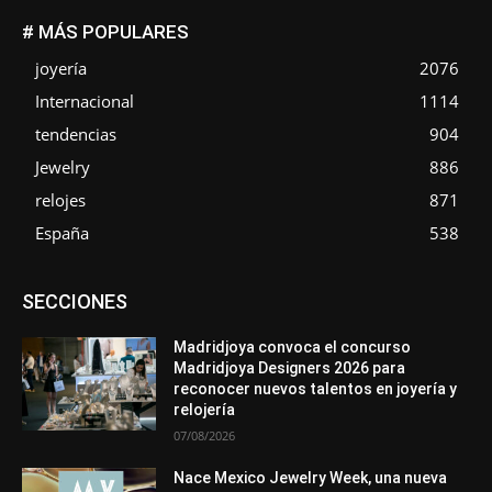
# MÁS POPULARES
joyería
2076
Internacional
1114
tendencias
904
Jewelry
886
relojes
871
España
538
Asociaciones
Diamantes
Empresa
En tendencia
SECCIONES
Entrevistas
Eventos
Exposiciones
Ferias
Formación
In memoriam
La Pluma de Pedro Pérez
Metales
México
Mundo Técnico
Novedades
Opiniones
Perspectiva
Madridjoya convoca el concurso
Premios
Secciones
Sin categoría
Sucesos
Madridjoya Designers 2026 para
reconocer nuevos talentos en joyería y
Más
relojería
07/08/2026
Nace Mexico Jewelry Week, una nueva