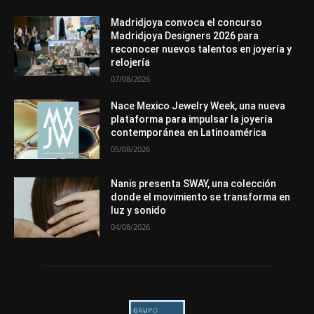
In memoriam
La Pluma de Pedro Pérez
Metales
México
Mundo Técnico
Novedades
Opiniones
Perspectiva
Madridjoya convoca el concurso
Premios
Secciones
Sin categoría
Sucesos
Madridjoya Designers 2026 para
reconocer nuevos talentos en joyería y
Más
relojería
07/08/2026
Nace Mexico Jewelry Week, una nueva
plataforma para impulsar la joyería
contemporánea en Latinoamérica
05/08/2026
Nanis presenta SWAY, una colección
donde el movimiento se transforma en
luz y sonido
04/08/2026