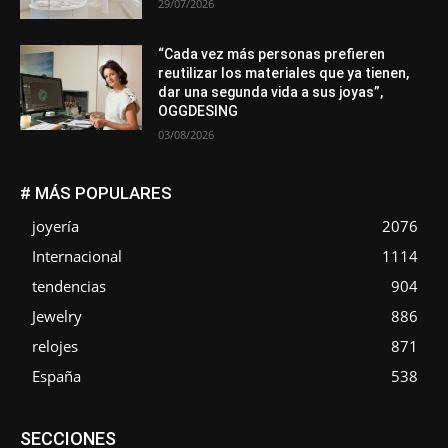
29/07/2026
“Cada vez más personas prefieren
reutilizar los materiales que ya tienen,
dar una segunda vida a sus joyas”,
OGGDESING
03/08/2026
# MÁS POPULARES
joyería
2076
Internacional
1114
tendencias
904
Jewelry
886
relojes
871
España
538
Asociaciones
Diamantes
Empresa
En tendencia
SECCIONES
Entrevistas
Eventos
Exposiciones
Ferias
Formación