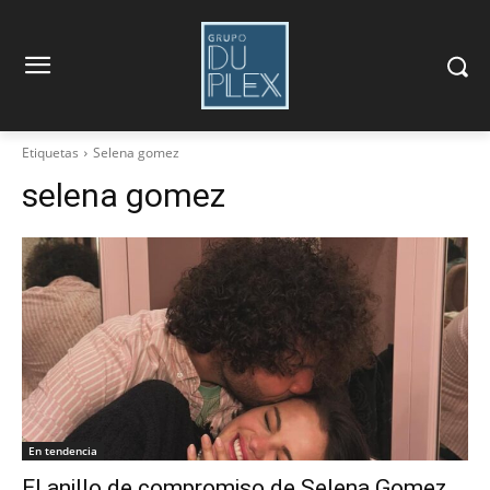
Etiquetas
Selena gomez
selena gomez
En tendencia
El anillo de compromiso de Selena Gomez