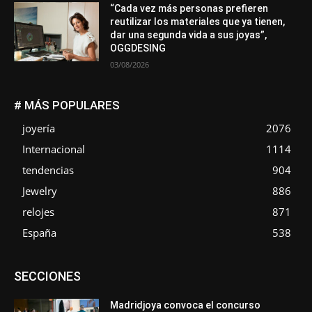
“Cada vez más personas prefieren
reutilizar los materiales que ya tienen,
dar una segunda vida a sus joyas”,
OGGDESING
03/08/2026
# MÁS POPULARES
joyería
2076
Internacional
1114
tendencias
904
Jewelry
886
relojes
871
España
538
Asociaciones
Diamantes
Empresa
En tendencia
SECCIONES
Entrevistas
Eventos
Exposiciones
Ferias
Formación
In memoriam
La Pluma de Pedro Pérez
Metales
México
Mundo Técnico
Novedades
Opiniones
Perspectiva
Madridjoya convoca el concurso