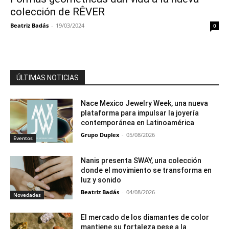
colección de RÊVER
Beatriz Badás
-
19/03/2024
0
ÚLTIMAS NOTICIAS
Nace Mexico Jewelry Week, una nueva
plataforma para impulsar la joyería
contemporánea en Latinoamérica
Grupo Duplex
-
05/08/2026
Eventos
Nanis presenta SWAY, una colección
donde el movimiento se transforma en
luz y sonido
Beatriz Badás
-
04/08/2026
Novedades
El mercado de los diamantes de color
mantiene su fortaleza pese a la