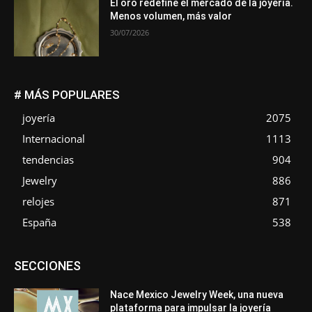
El oro redefine el mercado de la joyería.
Menos volumen, más valor
30/07/2026
# MÁS POPULARES
joyería
2075
Internacional
1113
tendencias
904
Jewelry
886
relojes
871
España
538
Asociaciones
Diamantes
Empresa
En tendencia
SECCIONES
Entrevistas
Eventos
Exposiciones
Ferias
Formación
In memoriam
La Pluma de Pedro Pérez
Metales
México
Mundo Técnico
Novedades
Opiniones
Perspectiva
Nace Mexico Jewelry Week, una nueva
Premios
Secciones
Sin categoría
Sucesos
plataforma para impulsar la joyería