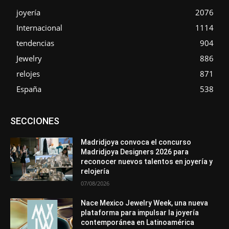
joyería
2076
Internacional
1114
tendencias
904
Jewelry
886
relojes
871
España
538
Asociaciones
Diamantes
Empresa
En tendencia
SECCIONES
Entrevistas
Eventos
Exposiciones
Ferias
Formación
In memoriam
La Pluma de Pedro Pérez
Metales
México
Mundo Técnico
Novedades
Opiniones
Perspectiva
Madridjoya convoca el concurso
Premios
Secciones
Sin categoría
Sucesos
Madridjoya Designers 2026 para
reconocer nuevos talentos en joyería y
Más
relojería
07/08/2026
Nace Mexico Jewelry Week, una nueva
plataforma para impulsar la joyería
contemporánea en Latinoamérica