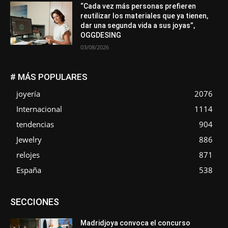
“Cada vez más personas prefieren
reutilizar los materiales que ya tienen,
dar una segunda vida a sus joyas”,
OGGDESING
03/08/2026
# MÁS POPULARES
joyería
2076
Internacional
1114
tendencias
904
Jewelry
886
relojes
871
España
538
Asociaciones
Diamantes
Empresa
En tendencia
SECCIONES
Entrevistas
Eventos
Exposiciones
Ferias
Formación
In memoriam
La Pluma de Pedro Pérez
Metales
México
Mundo Técnico
Novedades
Opiniones
Perspectiva
Madridjoya convoca el concurso