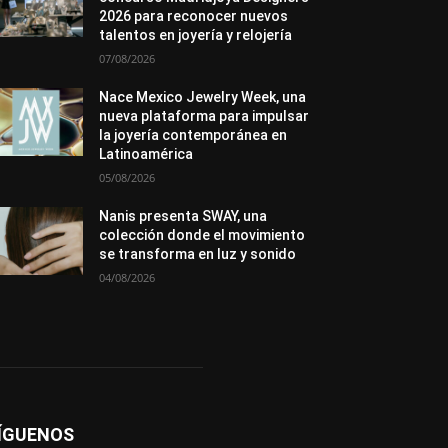
Novedades
Opiniones
Perspectiva
2026 para reconocer nuevos
Premios
Secciones
Sin categoría
talentos en joyería y relojería
Sucesos
07/08/2026
Más
Nace Mexico Jewelry Week, una
nueva plataforma para impulsar
la joyería contemporánea en
Latinoamérica
05/08/2026
Nanis presenta SWAY, una
colección donde el movimiento
se transforma en luz y sonido
04/08/2026
ÍGUENOS