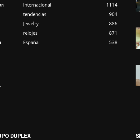
Internacional
1114
on
tendencias
904
Jewelry
886
relojes
871
España
538
a
,
UPO DUPLEX
S