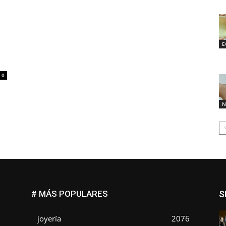
E
0
N
# MÁS POPULARES
S
joyería
2076