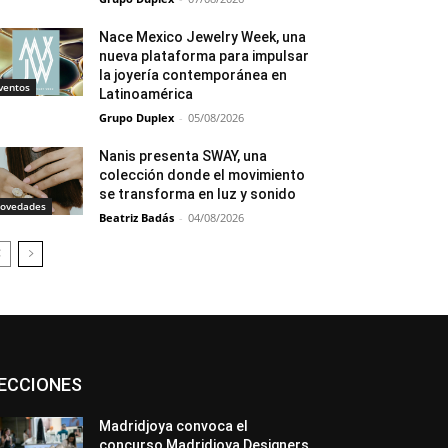
Nace Mexico Jewelry Week, una
nueva plataforma para impulsar
la joyería contemporánea en
ventos
Latinoamérica
Grupo Duplex
-
05/08/2026
Nanis presenta SWAY, una
colección donde el movimiento
se transforma en luz y sonido
ovedades
Beatriz Badás
-
04/08/2026
Asociaciones
Diamantes
Empresa
ECCIONES
En tendencia
Entrevistas
Eventos
Exposiciones
Ferias
Formación
In memoriam
La Pluma de Pedro Pérez
Madridjoya convoca el
Metales
México
Mundo Técnico
concurso Madridjoya Designers