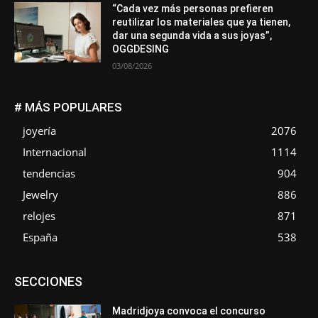
“Cada vez más personas prefieren
reutilizar los materiales que ya tienen,
dar una segunda vida a sus joyas”,
OGGDESING
03/08/2026
# MÁS POPULARES
joyería
2076
Internacional
1114
tendencias
904
Jewelry
886
relojes
871
España
538
Asociaciones
Diamantes
Empresa
En tendencia
SECCIONES
Entrevistas
Eventos
Exposiciones
Ferias
Formación
In memoriam
La Pluma de Pedro Pérez
Metales
México
Mundo Técnico
Novedades
Opiniones
Perspectiva
Madridjoya convoca el concurso