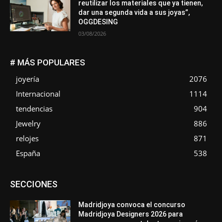
reutilizar los materiales que ya tienen,
dar una segunda vida a sus joyas”,
OGGDESING
03/08/2026
# MÁS POPULARES
joyería
2076
Internacional
1114
tendencias
904
Jewelry
886
relojes
871
España
538
Asociaciones
Diamantes
Empresa
En tendencia
SECCIONES
Entrevistas
Eventos
Exposiciones
Ferias
Formación
In memoriam
La Pluma de Pedro Pérez
Metales
México
Mundo Técnico
Novedades
Opiniones
Perspectiva
Madridjoya convoca el concurso
Premios
Secciones
Sin categoría
Sucesos
Madridjoya Designers 2026 para