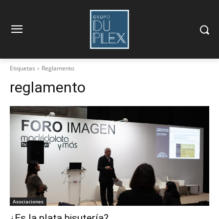
Etiquetas
Reglamento
reglamento
Asociaciones
¿Es la plata bisutería?