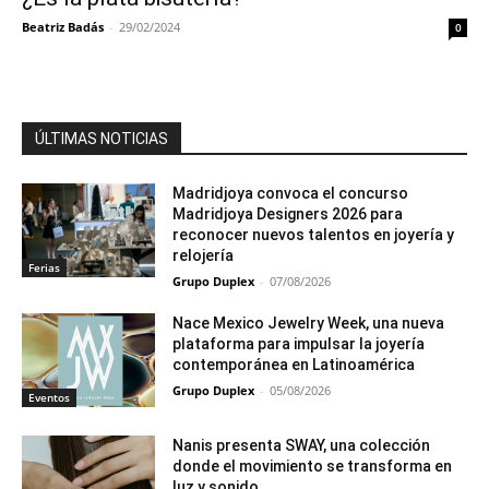
Beatriz Badás
-
29/02/2024
0
ÚLTIMAS NOTICIAS
Madridjoya convoca el concurso
Madridjoya Designers 2026 para
reconocer nuevos talentos en joyería y
relojería
Ferias
Grupo Duplex
-
07/08/2026
Nace Mexico Jewelry Week, una nueva
plataforma para impulsar la joyería
contemporánea en Latinoamérica
Grupo Duplex
-
05/08/2026
Eventos
Nanis presenta SWAY, una colección
donde el movimiento se transforma en
luz y sonido