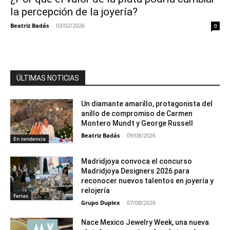
la percepción de la joyería?
Beatriz Badás
-
03/02/2026
0
ÚLTIMAS NOTICIAS
Un diamante amarillo, protagonista del
anillo de compromiso de Carmen
Montero Mundt y George Russell
Beatriz Badás
-
09/08/2026
En tendencia
Madridjoya convoca el concurso
Madridjoya Designers 2026 para
reconocer nuevos talentos en joyería y
relojería
Ferias
Grupo Duplex
-
07/08/2026
Nace Mexico Jewelry Week, una nueva