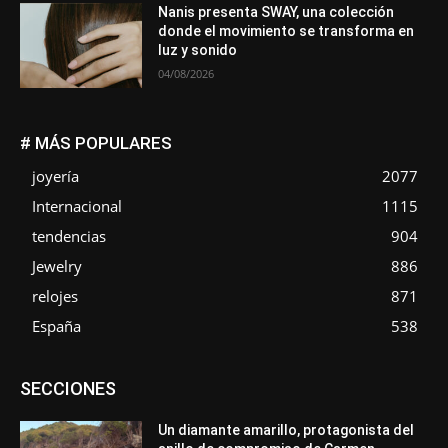
Nanis presenta SWAY, una colección
donde el movimiento se transforma en
luz y sonido
04/08/2026
# MÁS POPULARES
joyería
2077
Internacional
1115
tendencias
904
Jewelry
886
relojes
871
España
538
Asociaciones
Diamantes
Empresa
En tendencia
SECCIONES
Entrevistas
Eventos
Exposiciones
Ferias
Formación
In memoriam
La Pluma de Pedro Pérez
Metales
México
Mundo Técnico
Novedades
Opiniones
Perspectiva
Un diamante amarillo, protagonista del
Premios
Secciones
Sin categoría
Sucesos