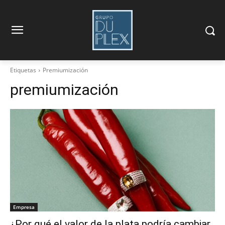
Etiquetas
Premiumización
premiumización
Empresa
¿Por qué el valor de la plata podría cambiar