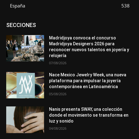
España
538
Asociaciones
Diamantes
Empresa
En tendencia
SECCIONES
Entrevistas
Eventos
Exposiciones
Ferias
Formación
In memoriam
La Pluma de Pedro Pérez
Metales
México
Mundo Técnico
Novedades
Opiniones
Perspectiva
Madridjoya convoca el concurso
Premios
Secciones
Sin categoría
Sucesos
Madridjoya Designers 2026 para
reconocer nuevos talentos en joyería y
Más
relojería
07/08/2026
Nace Mexico Jewelry Week, una nueva
plataforma para impulsar la joyería
contemporánea en Latinoamérica
05/08/2026
Nanis presenta SWAY, una colección
donde el movimiento se transforma en
luz y sonido
04/08/2026