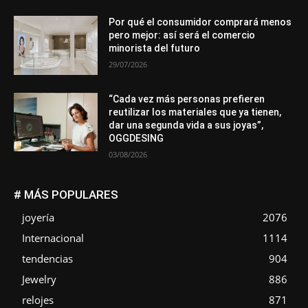
Por qué el consumidor comprará menos
pero mejor: así será el comercio
minorista del futuro
29/07/2026
“Cada vez más personas prefieren
reutilizar los materiales que ya tienen,
dar una segunda vida a sus joyas”,
OGGDESING
03/08/2026
# MÁS POPULARES
joyería
2076
Internacional
1114
tendencias
904
Jewelry
886
relojes
871