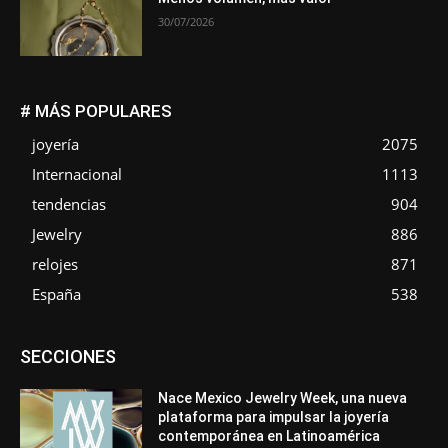
30/07/2026
# MÁS POPULARES
joyería
2075
Internacional
1113
tendencias
904
Jewelry
886
relojes
871
España
538
Asociaciones
Diamantes
Empresa
En tendencia
SECCIONES
Entrevistas
Eventos
Exposiciones
Ferias
Formación
In memoriam
La Pluma de Pedro Pérez
Metales
México
Mundo Técnico
Novedades
Opiniones
Perspectiva
Nace Mexico Jewelry Week, una nueva
Premios
Secciones
Sin categoría
Sucesos
plataforma para impulsar la joyería
contemporánea en Latinoamérica
Más