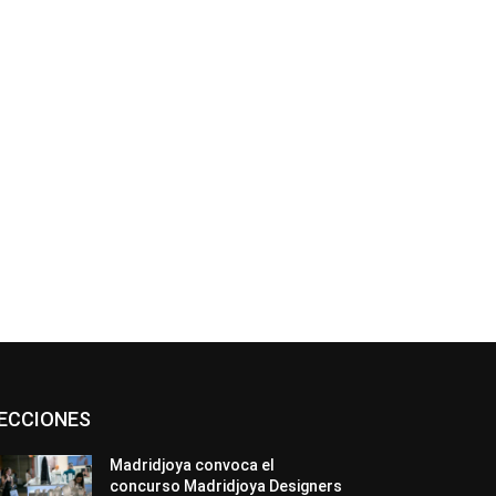
Asociaciones
Diamantes
Empresa
ECCIONES
En tendencia
Entrevistas
Eventos
Exposiciones
Ferias
Formación
In memoriam
La Pluma de Pedro Pérez
Madridjoya convoca el
Metales
México
Mundo Técnico
concurso Madridjoya Designers
Novedades
Opiniones
Perspectiva