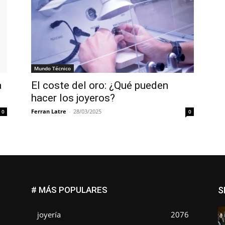
Mundo Técnico
a
El coste del oro: ¿Qué pueden
hacer los joyeros?
Ferran Latre
-
28/03/2025
0
0
# MÁS POPULARES
S
joyería
2076