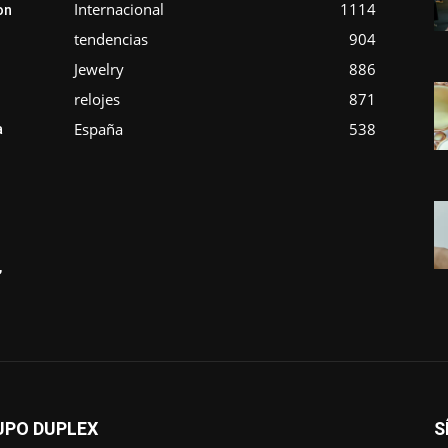
Internacional
1114
on
tendencias
904
Jewelry
886
relojes
871
España
538
a
,
UPO DUPLEX
S