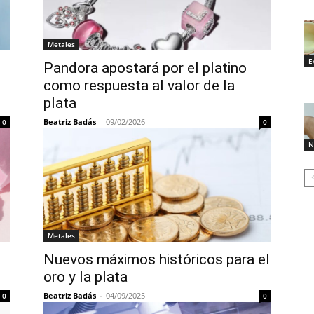
Metales
E
Pandora apostará por el platino
como respuesta al valor de la
plata
Beatriz Badás
-
09/02/2026
0
0
N
Metales
Nuevos máximos históricos para el
oro y la plata
Beatriz Badás
-
04/09/2025
0
0