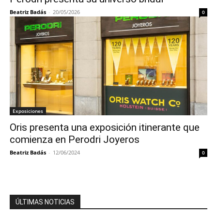
Beatriz Badás
-
20/05/2026
0
Exposiciones
Oris presenta una exposición itinerante que
comienza en Perodri Joyeros
Beatriz Badás
-
12/06/2024
0
ÚLTIMAS NOTICIAS