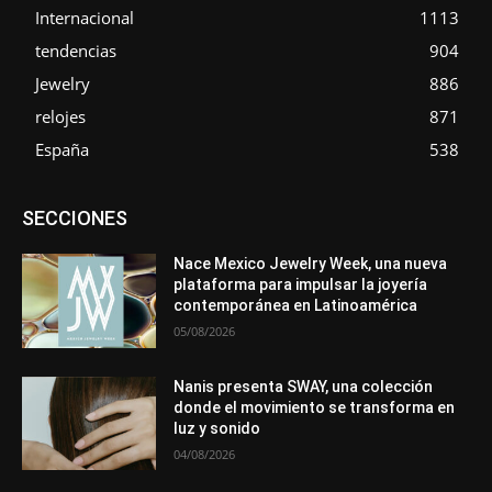
Internacional
1113
tendencias
904
Jewelry
886
relojes
871
España
538
Asociaciones
Diamantes
Empresa
En tendencia
SECCIONES
Entrevistas
Eventos
Exposiciones
Ferias
Formación
In memoriam
La Pluma de Pedro Pérez
Metales
México
Mundo Técnico
Novedades
Opiniones
Perspectiva
Nace Mexico Jewelry Week, una nueva
Premios
Secciones
Sin categoría
Sucesos
plataforma para impulsar la joyería
contemporánea en Latinoamérica
Más
05/08/2026
Nanis presenta SWAY, una colección
donde el movimiento se transforma en
luz y sonido
04/08/2026