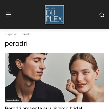
Etiquetas
Perodri
perodri
Novedades
Perodri presenta su universo bridal