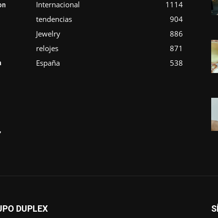
Internacional
1114
on
tendencias
904
Jewelry
886
relojes
871
España
538
a
,
UPO DUPLEX
S