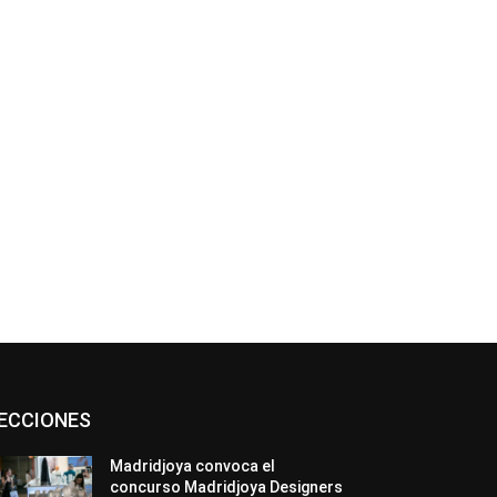
Asociaciones
Diamantes
Empresa
ECCIONES
En tendencia
Entrevistas
Eventos
Exposiciones
Ferias
Formación
In memoriam
La Pluma de Pedro Pérez
Madridjoya convoca el
Metales
México
Mundo Técnico
concurso Madridjoya Designers
Novedades
Opiniones
Perspectiva