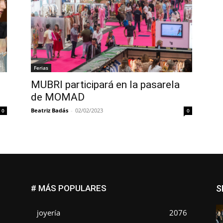
Ferias
MUBRI participará en la pasarela
de MOMAD
Beatriz Badás
-
02/02/2023
0
0
# MÁS POPULARES
S
joyería
2076