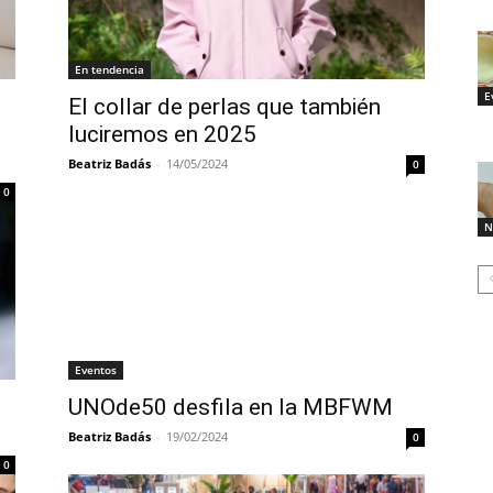
En tendencia
E
El collar de perlas que también
luciremos en 2025
Beatriz Badás
-
14/05/2024
0
0
N
Eventos
UNOde50 desfila en la MBFWM
Beatriz Badás
-
19/02/2024
0
0