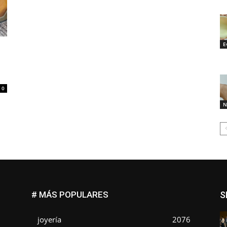
E
0
N
# MÁS POPULARES
S
joyería
2076