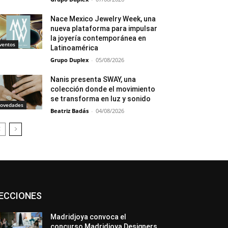
Nace Mexico Jewelry Week, una
nueva plataforma para impulsar
la joyería contemporánea en
ventos
Latinoamérica
Grupo Duplex
-
05/08/2026
Nanis presenta SWAY, una
colección donde el movimiento
se transforma en luz y sonido
ovedades
Beatriz Badás
-
04/08/2026
Asociaciones
Diamantes
Empresa
ECCIONES
En tendencia
Entrevistas
Eventos
Exposiciones
Ferias
Formación
In memoriam
La Pluma de Pedro Pérez
Madridjoya convoca el
Metales
México
Mundo Técnico
concurso Madridjoya Designers