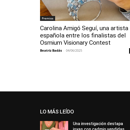
Premios
Carolina Amigó Seguí, una artista
española entre los finalistas del
Osmium Visionary Contest
Beatriz Badás
-
04/06/2025
LO MÁS LEÍDO
Una investigación destapa
joyas con cadmio vendidas