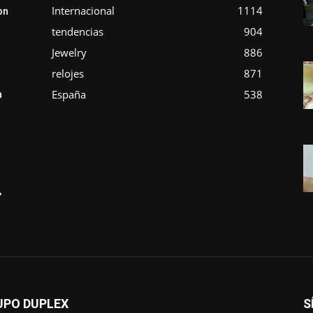
Internacional
1114
on
tendencias
904
Jewelry
886
relojes
871
España
538
a
,
UPO DUPLEX
S