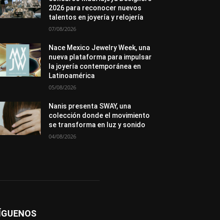
Novedades
Opiniones
Perspectiva
2026 para reconocer nuevos
Premios
Secciones
Sin categoría
talentos en joyería y relojería
Sucesos
07/08/2026
Más
Nace Mexico Jewelry Week, una
nueva plataforma para impulsar
la joyería contemporánea en
Latinoamérica
05/08/2026
Nanis presenta SWAY, una
colección donde el movimiento
se transforma en luz y sonido
04/08/2026
ÍGUENOS