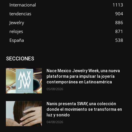
Internacional
1113
tendencias
904
Jewelry
886
relojes
871
España
538
Asociaciones
Diamantes
Empresa
En tendencia
SECCIONES
Entrevistas
Eventos
Exposiciones
Ferias
Formación
In memoriam
La Pluma de Pedro Pérez
Metales
México
Mundo Técnico
Novedades
Opiniones
Perspectiva
Nace Mexico Jewelry Week, una nueva
Premios
Secciones
Sin categoría
Sucesos
plataforma para impulsar la joyería
contemporánea en Latinoamérica
Más
05/08/2026
Nanis presenta SWAY, una colección
donde el movimiento se transforma en
luz y sonido
04/08/2026