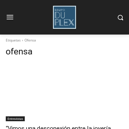
Etiquetas
Ofensa
ofensa
Entrevistas
“Vimos una desconexión entre la joyería