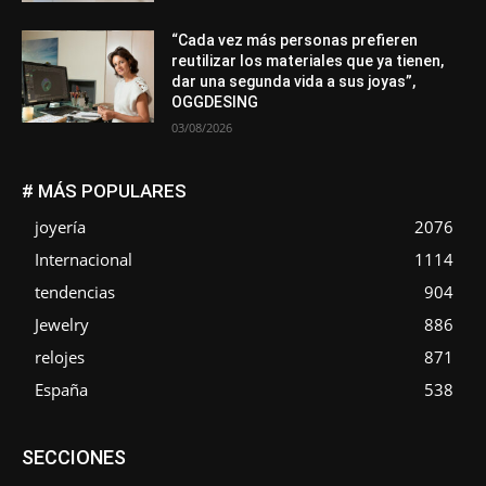
“Cada vez más personas prefieren
reutilizar los materiales que ya tienen,
dar una segunda vida a sus joyas”,
OGGDESING
03/08/2026
# MÁS POPULARES
joyería
2076
Internacional
1114
tendencias
904
Jewelry
886
relojes
871
España
538
Asociaciones
Diamantes
Empresa
En tendencia
SECCIONES
Entrevistas
Eventos
Exposiciones
Ferias
Formación
In memoriam
La Pluma de Pedro Pérez
Metales
México