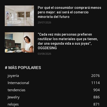
Por qué el consumidor comprará menos
pero mejor: así será el comercio
minorista del futuro
29/07/2026
“Cada vez más personas prefieren
reutilizar los materiales que ya tienen,
dar una segunda vida a sus joyas”,
OGGDESING
03/08/2026
# MÁS POPULARES
joyería
2076
Internacional
1114
tendencias
904
Jewelry
886
relojes
871