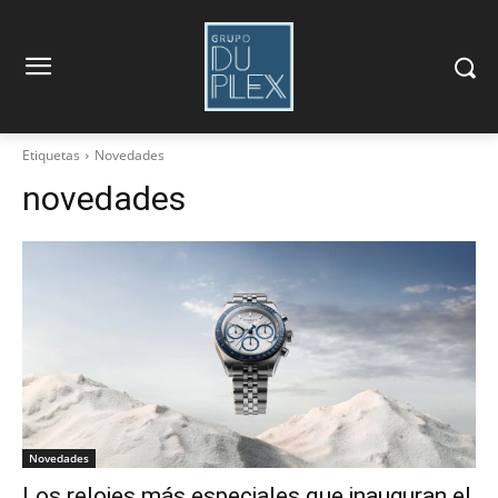
Etiquetas
Novedades
novedades
Novedades
Los relojes más especiales que inauguran el