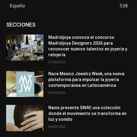
España
538
Asociaciones
Diamantes
Empresa
En tendencia
SECCIONES
Entrevistas
Eventos
Exposiciones
Ferias
Formación
In memoriam
La Pluma de Pedro Pérez
Metales
México
Mundo Técnico
Novedades
Opiniones
Perspectiva
Madridjoya convoca el concurso
Premios
Secciones
Sin categoría
Sucesos
Madridjoya Designers 2026 para
reconocer nuevos talentos en joyería y
Más
relojería
07/08/2026
Nace Mexico Jewelry Week, una nueva
plataforma para impulsar la joyería
contemporánea en Latinoamérica
05/08/2026
Nanis presenta SWAY, una colección
donde el movimiento se transforma en
luz y sonido
04/08/2026