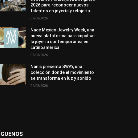
Novedades
Opiniones
Perspectiva
2026 para reconocer nuevos
Premios
Secciones
Sin categoría
talentos en joyería y relojería
Sucesos
07/08/2026
Más
Nace Mexico Jewelry Week, una
nueva plataforma para impulsar
la joyería contemporánea en
Latinoamérica
05/08/2026
Nanis presenta SWAY, una
colección donde el movimiento
se transforma en luz y sonido
04/08/2026
ÍGUENOS