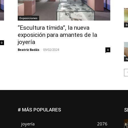
Exposiciones
E
“Escultura tímida”, la nueva
exposición para amantes de la
joyería
0
Beatriz Badás
-
09/02/2024
0
N
# MÁS POPULARES
S
joyería
2076