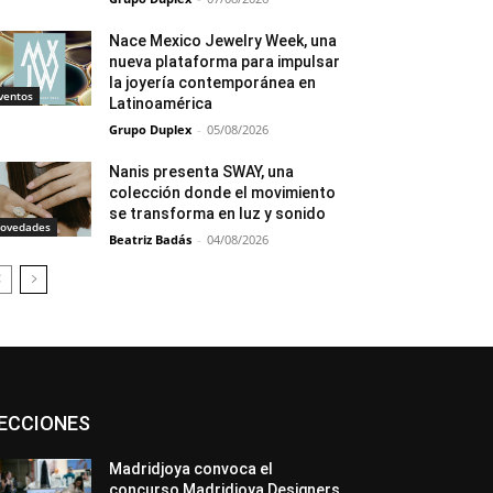
Nace Mexico Jewelry Week, una
nueva plataforma para impulsar
la joyería contemporánea en
ventos
Latinoamérica
Grupo Duplex
-
05/08/2026
Nanis presenta SWAY, una
colección donde el movimiento
se transforma en luz y sonido
ovedades
Beatriz Badás
-
04/08/2026
Asociaciones
Diamantes
Empresa
ECCIONES
En tendencia
Entrevistas
Eventos
Exposiciones
Ferias
Formación
In memoriam
La Pluma de Pedro Pérez
Madridjoya convoca el
Metales
México
Mundo Técnico
concurso Madridjoya Designers