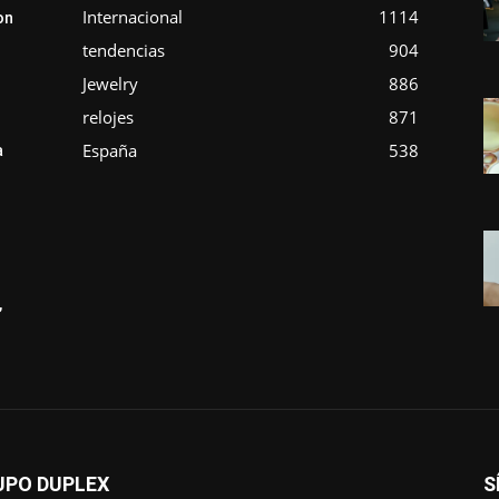
Internacional
1114
on
tendencias
904
Jewelry
886
relojes
871
España
538
a
,
UPO DUPLEX
S