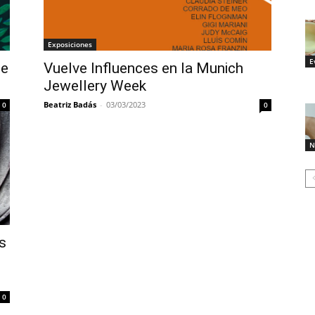
Exposiciones
E
te
Vuelve Influences en la Munich
Jewellery Week
Beatriz Badás
-
03/03/2023
0
0
N
s
0