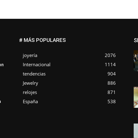
# MÁS POPULARES
S
joyería
2076
Internacional
1114
on
tendencias
904
Jewelry
886
relojes
871
España
538
a