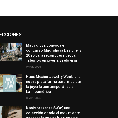
Asociaciones
Diamantes
Empresa
ECCIONES
En tendencia
Entrevistas
Eventos
Exposiciones
Ferias
Formación
In memoriam
La Pluma de Pedro Pérez
Madridjoya convoca el
Metales
México
Mundo Técnico
concurso Madridjoya Designers
Novedades
Opiniones
Perspectiva
2026 para reconocer nuevos
Premios
Secciones
Sin categoría
talentos en joyería y relojería
Sucesos
07/08/2026
Más
Nace Mexico Jewelry Week, una
nueva plataforma para impulsar
la joyería contemporánea en
Latinoamérica
05/08/2026
Nanis presenta SWAY, una
colección donde el movimiento