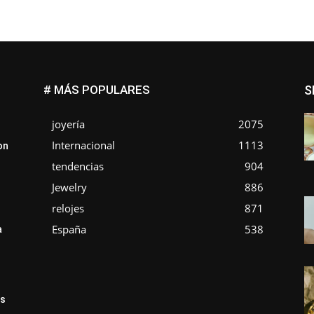
# MÁS POPULARES
S
joyería
2075
Internacional
1113
on
tendencias
904
Jewelry
886
relojes
871
España
538
a
ás