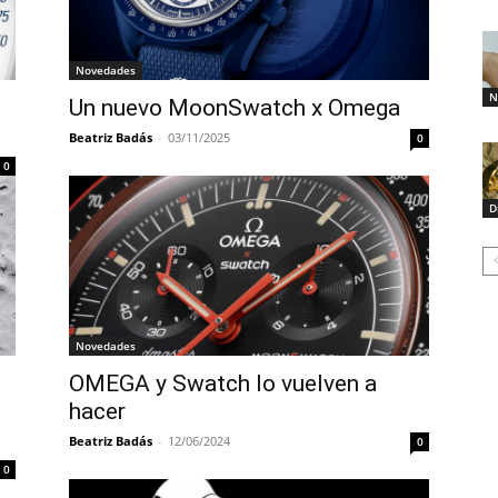
Novedades
N
Un nuevo MoonSwatch x Omega
Beatriz Badás
-
03/11/2025
0
0
D
Novedades
OMEGA y Swatch lo vuelven a
hacer
Beatriz Badás
-
12/06/2024
0
0