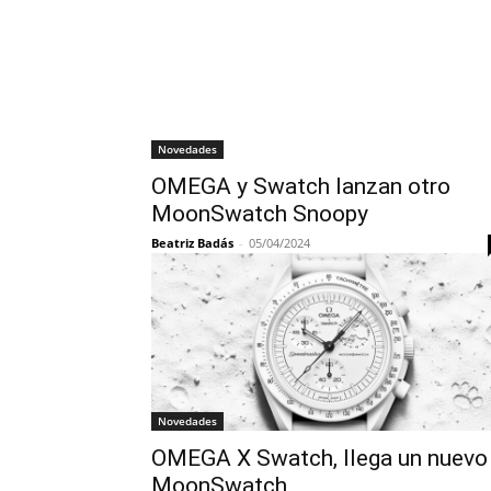
Novedades
OMEGA y Swatch lanzan otro
MoonSwatch Snoopy
Beatriz Badás
-
05/04/2024
Novedades
OMEGA X Swatch, llega un nuevo
MoonSwatch