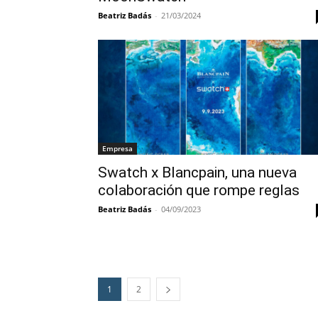
Beatriz Badás
-
21/03/2024
Empresa
Swatch x Blancpain, una nueva
colaboración que rompe reglas
Beatriz Badás
-
04/09/2023
1
2