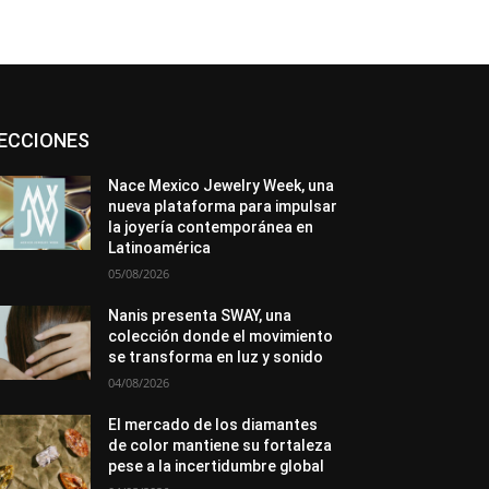
Asociaciones
Diamantes
Empresa
ECCIONES
En tendencia
Entrevistas
Eventos
Exposiciones
Ferias
Formación
In memoriam
La Pluma de Pedro Pérez
Nace Mexico Jewelry Week, una
Metales
México
Mundo Técnico
nueva plataforma para impulsar
Novedades
Opiniones
Perspectiva
la joyería contemporánea en
Premios
Secciones
Sin categoría
Latinoamérica
Sucesos
05/08/2026
Más
Nanis presenta SWAY, una
colección donde el movimiento
se transforma en luz y sonido
04/08/2026
El mercado de los diamantes
de color mantiene su fortaleza
pese a la incertidumbre global