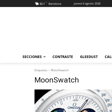
C
jueves 6 agosto 2026
32.1
Barcelona
SECCIONES
CONTRASTE
GLEEDUST
CAL
Etiquetas
MoonSwatch
MoonSwatch