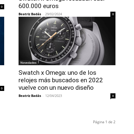
600.000 euros
0
Beatriz Badás
-
29/02/2024
0
Novedades
Swatch x Omega: uno de los
relojes más buscados en 2022
vuelve con un nuevo diseño
0
Beatriz Badás
-
12/04/2023
0
Página 1 de 2