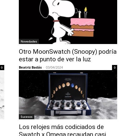
Novedades
Otro MoonSwatch (Snoopy) podría
estar a punto de ver la luz
Beatriz Badás
-
03/04/2024
0
0
Sucesos
Los relojes más codiciados de
Swatch x Omega recaudan casi