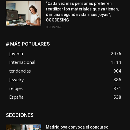
“Cada vez más personas prefieren
reutilizar los materiales que ya tienen,
dar una segunda vida a sus joyas”,
OGGDESING
03/08/2026
# MÁS POPULARES
joyería
2076
Internacional
1114
tendencias
904
Jewelry
886
relojes
871
España
538
Asociaciones
Diamantes
Empresa
En tendencia
SECCIONES
Entrevistas
Eventos
Exposiciones
Ferias
Formación
In memoriam
La Pluma de Pedro Pérez
Metales
México
Mundo Técnico
Novedades
Opiniones
Perspectiva
Madridjoya convoca el concurso