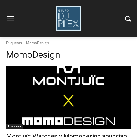
Etiquetas
MomoDesign
MomoDesign
Empresa
Montjuïc Watches y Momodesign anuncian