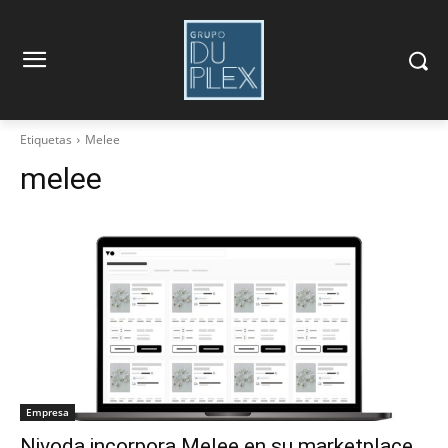
Etiquetas
Melee
melee
Empresa
Nivoda incorpora Melee en su marketplace