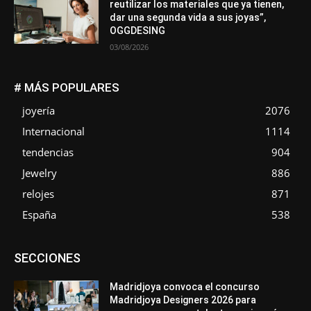
reutilizar los materiales que ya tienen,
dar una segunda vida a sus joyas”,
OGGDESING
03/08/2026
# MÁS POPULARES
joyería
2076
Internacional
1114
tendencias
904
Jewelry
886
relojes
871
España
538
Asociaciones
Diamantes
Empresa
En tendencia
SECCIONES
Entrevistas
Eventos
Exposiciones
Ferias
Formación
In memoriam
La Pluma de Pedro Pérez
Metales
México
Mundo Técnico
Novedades
Opiniones
Perspectiva
Madridjoya convoca el concurso
Premios
Secciones
Sin categoría
Sucesos
Madridjoya Designers 2026 para