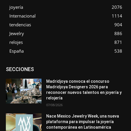
joyería
2076
Internacional
1114
tendencias
904
Jewelry
886
relojes
871
España
538
Asociaciones
Diamantes
Empresa
En tendencia
SECCIONES
Entrevistas
Eventos
Exposiciones
Ferias
Formación
In memoriam
La Pluma de Pedro Pérez
Metales
México
Mundo Técnico
Novedades
Opiniones
Perspectiva
Madridjoya convoca el concurso
Premios
Secciones
Sin categoría
Sucesos
Madridjoya Designers 2026 para
reconocer nuevos talentos en joyería y
Más
relojería
07/08/2026
Nace Mexico Jewelry Week, una nueva
plataforma para impulsar la joyería
contemporánea en Latinoamérica