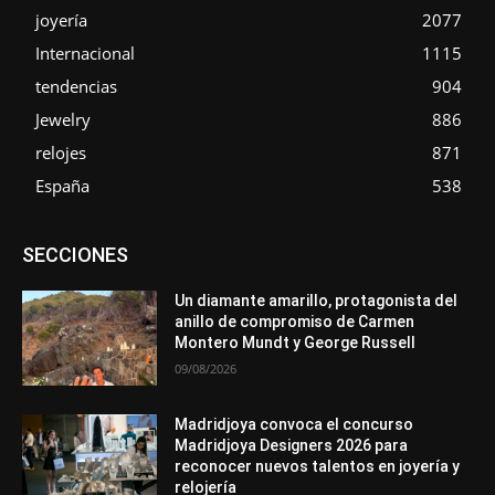
joyería
2077
Internacional
1115
tendencias
904
Jewelry
886
relojes
871
España
538
Asociaciones
Diamantes
Empresa
En tendencia
SECCIONES
Entrevistas
Eventos
Exposiciones
Ferias
Formación
In memoriam
La Pluma de Pedro Pérez
Metales
México
Mundo Técnico
Novedades
Opiniones
Perspectiva
Un diamante amarillo, protagonista del
Premios
Secciones
Sin categoría
Sucesos
anillo de compromiso de Carmen
Montero Mundt y George Russell
Más
09/08/2026
Madridjoya convoca el concurso
Madridjoya Designers 2026 para
reconocer nuevos talentos en joyería y
relojería