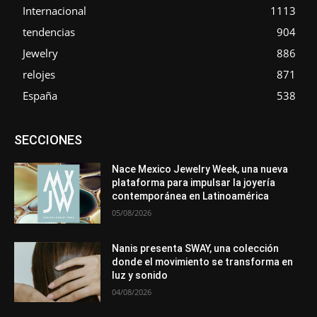
Internacional
1113
tendencias
904
Jewelry
886
relojes
871
España
538
Asociaciones
Diamantes
Empresa
En tendencia
SECCIONES
Entrevistas
Eventos
Exposiciones
Ferias
Formación
In memoriam
La Pluma de Pedro Pérez
Metales
México
Mundo Técnico
Novedades
Opiniones
Perspectiva
Nace Mexico Jewelry Week, una nueva
Premios
Secciones
Sin categoría
Sucesos
plataforma para impulsar la joyería
contemporánea en Latinoamérica
Más
05/08/2026
Nanis presenta SWAY, una colección
donde el movimiento se transforma en
luz y sonido
04/08/2026