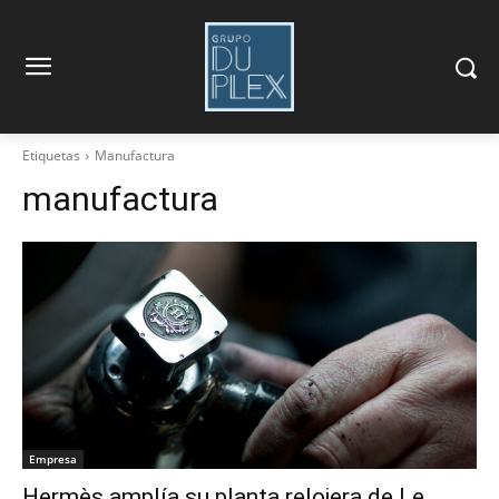
Etiquetas
Manufactura
manufactura
Empresa
Hermès amplía su planta relojera de Le