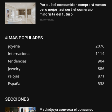
Por qué el consumidor comprará menos
pero mejor: así será el comercio
minorista del futuro
29/07/2026
# MÁS POPULARES
joyería
2076
Internacional
1114
tendencias
904
Jewelry
886
relojes
871
España
538
Asociaciones
Diamantes
Empresa
En tendencia
SECCIONES
Entrevistas
Eventos
Exposiciones
Ferias
Formación
In memoriam
La Pluma de Pedro Pérez
Metales
México
Mundo Técnico
Novedades
Opiniones
Perspectiva
Madridjoya convoca el concurso