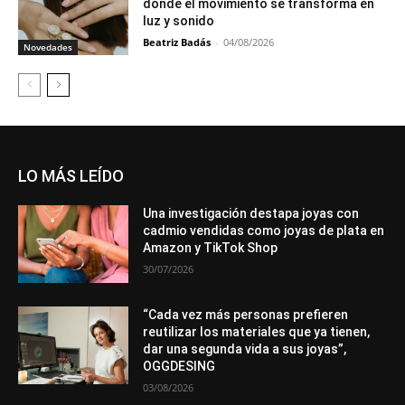
donde el movimiento se transforma en
luz y sonido
Beatriz Badás
-
04/08/2026
Novedades
LO MÁS LEÍDO
Una investigación destapa joyas con
cadmio vendidas como joyas de plata en
Amazon y TikTok Shop
30/07/2026
“Cada vez más personas prefieren
reutilizar los materiales que ya tienen,
dar una segunda vida a sus joyas”,
OGGDESING
03/08/2026