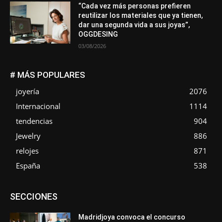
“Cada vez más personas prefieren
reutilizar los materiales que ya tienen,
dar una segunda vida a sus joyas”,
OGGDESING
03/08/2026
# MÁS POPULARES
joyería
2076
Internacional
1114
tendencias
904
Jewelry
886
relojes
871
España
538
Asociaciones
Diamantes
Empresa
En tendencia
SECCIONES
Entrevistas
Eventos
Exposiciones
Ferias
Formación
In memoriam
La Pluma de Pedro Pérez
Metales
México
Mundo Técnico
Novedades
Opiniones
Perspectiva
Madridjoya convoca el concurso