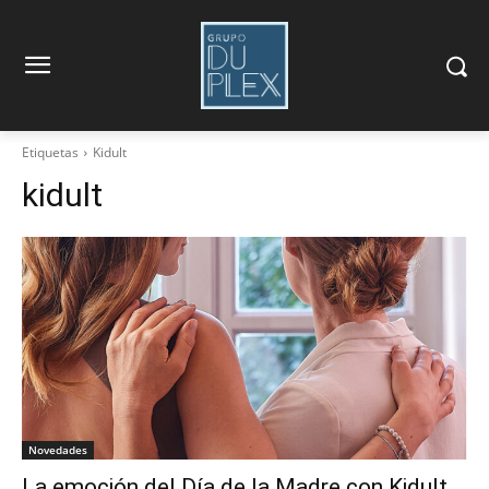
Etiquetas
Kidult
kidult
Novedades
La emoción del Día de la Madre con Kidult