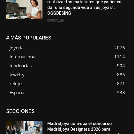
reutilizar los materiales que ya tienen,
dar una segunda vida a sus joyas”,
OGGDESING
03/08/2026
# MÁS POPULARES
joyería
2076
Internacional
1114
tendencias
904
Jewelry
886
relojes
871
España
538
Asociaciones
Diamantes
Empresa
En tendencia
SECCIONES
Entrevistas
Eventos
Exposiciones
Ferias
Formación
In memoriam
La Pluma de Pedro Pérez
Metales
México
Mundo Técnico
Novedades
Opiniones
Perspectiva
Madridjoya convoca el concurso
Premios
Secciones
Sin categoría
Sucesos
Madridjoya Designers 2026 para