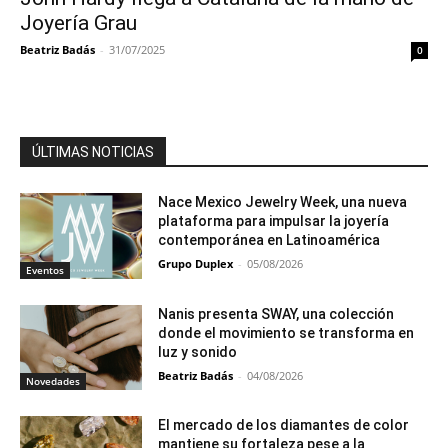
Joyería Grau
Beatriz Badás
-
31/07/2025
0
ÚLTIMAS NOTICIAS
Nace Mexico Jewelry Week, una nueva
plataforma para impulsar la joyería
contemporánea en Latinoamérica
Grupo Duplex
-
05/08/2026
Eventos
Nanis presenta SWAY, una colección
donde el movimiento se transforma en
luz y sonido
Beatriz Badás
-
04/08/2026
Novedades
El mercado de los diamantes de color
mantiene su fortaleza pese a la