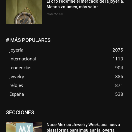
El oro redefine el mercado de la joyería.
Menos volumen, más valor
30/07/2026
# MÁS POPULARES
joyería
2075
Internacional
1113
tendencias
904
Jewelry
886
relojes
871
España
538
Asociaciones
Diamantes
Empresa
En tendencia
SECCIONES
Entrevistas
Eventos
Exposiciones
Ferias
Formación
In memoriam
La Pluma de Pedro Pérez
Metales
México
Mundo Técnico
Novedades
Opiniones
Perspectiva
Nace Mexico Jewelry Week, una nueva
Premios
Secciones
Sin categoría
Sucesos
plataforma para impulsar la joyería