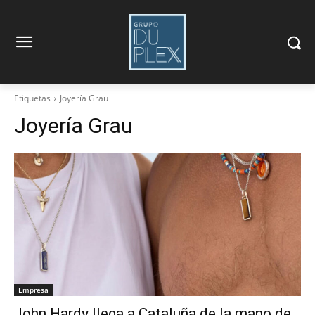
Etiquetas
Joyería Grau
Joyería Grau
Empresa
John Hardy llega a Cataluña de la mano de