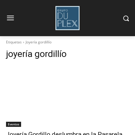
Etiquetas
Joyería gordillío
joyería gordillío
Eventos
Joyería Gordillo deslumbra en la Pasarela