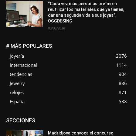
“Cada vez más personas prefieren
reutilizar los materiales que ya tienen,
dar una segunda vida a sus joyas”,
OGGDESING
03/08/2026
# MÁS POPULARES
joyería
2076
Internacional
1114
tendencias
904
Jewelry
886
relojes
871
España
538
Asociaciones
Diamantes
Empresa
En tendencia
SECCIONES
Entrevistas
Eventos
Exposiciones
Ferias
Formación
In memoriam
La Pluma de Pedro Pérez
Metales
México
Mundo Técnico
Novedades
Opiniones
Perspectiva
Madridjoya convoca el concurso