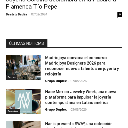
Flamenca Tío Pepe
Beatriz Badás
-
07/02/2024
0
ÚLTIMAS NOTICIAS
Madridjoya convoca el concurso
Madridjoya Designers 2026 para
reconocer nuevos talentos en joyería y
relojería
Ferias
Grupo Duplex
-
07/08/2026
Nace Mexico Jewelry Week, una nueva
plataforma para impulsar la joyería
contemporánea en Latinoamérica
Grupo Duplex
-
05/08/2026
Eventos
Nanis presenta SWAY, una colección