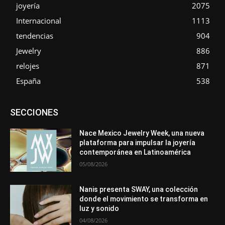
joyería
2075
Internacional
1113
tendencias
904
Jewelry
886
relojes
871
España
538
Asociaciones
Diamantes
Empresa
En tendencia
SECCIONES
Entrevistas
Eventos
Exposiciones
Ferias
Formación
In memoriam
La Pluma de Pedro Pérez
Metales
México
Mundo Técnico
Novedades
Opiniones
Perspectiva
Nace Mexico Jewelry Week, una nueva
Premios
Secciones
Sin categoría
Sucesos
plataforma para impulsar la joyería
contemporánea en Latinoamérica
Más
05/08/2026
Nanis presenta SWAY, una colección
donde el movimiento se transforma en
luz y sonido
04/08/2026