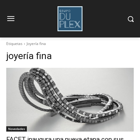
Etiquetas
Joyería fina
joyería fina
Novedades
FACET inaugura una nueva etapa con sus