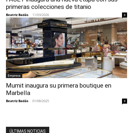
primeras colecciones de titanio
Beatriz Badás
-
11/03/2026
0
Empresa
Mumit inaugura su primera boutique en
Marbella
Beatriz Badás
-
01/08/2025
0
ÚLTIMAS NOTICIAS