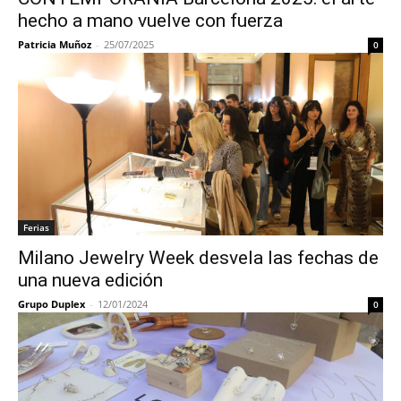
hecho a mano vuelve con fuerza
Patricia Muñoz
-
25/07/2025
0
Ferias
Milano Jewelry Week desvela las fechas de
una nueva edición
Grupo Duplex
-
12/01/2024
0