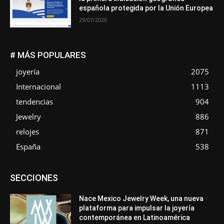
española protegida por la Unión Europea
29/07/2026
# MÁS POPULARES
joyería
2075
Internacional
1113
tendencias
904
Jewelry
886
relojes
871
España
538
Asociaciones
Diamantes
Empresa
En tendencia
SECCIONES
Entrevistas
Eventos
Exposiciones
Ferias
Formación
In memoriam
La Pluma de Pedro Pérez
Metales
México
Mundo Técnico
Novedades
Opiniones
Perspectiva
Nace Mexico Jewelry Week, una nueva
Premios
Secciones
Sin categoría
Sucesos
plataforma para impulsar la joyería
contemporánea en Latinoamérica
Más