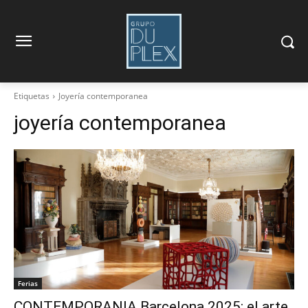
Etiquetas
Joyería contemporanea
joyería contemporanea
Ferias
CONTEMPORANIA Barcelona 2025: el arte