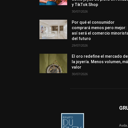
y TikTok Shop
30/07/2026
Por qué el consumidor
comprará menos pero mejor:
así será el comercio minorist
del futuro
29/07/2026
El oro redefine el mercado de
la joyería. Menos volumen, m
valor
30/07/2026
GR
Avda.