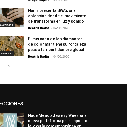
Nanis presenta SWAY, una
colección donde el movimiento
se transforma en luz y sonido
ovedades
Beatriz Badás
-
04/08/2026
El mercado de los diamantes
de color mantiene su fortaleza
pese a la incertidumbre global
iamantes
Beatriz Badás
-
04/08/2026
Asociaciones
Diamantes
Empresa
ECCIONES
En tendencia
Entrevistas
Eventos
Exposiciones
Ferias
Formación
In memoriam
La Pluma de Pedro Pérez
Nace Mexico Jewelry Week, una
Metales
México
Mundo Técnico
nueva plataforma para impulsar
Novedades
Opiniones
Perspectiva
la joyería contemporánea en