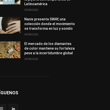
Premios
Secciones
Sin categoría
Latinoamérica
Sucesos
05/08/2026
Más
Nanis presenta SWAY, una
colección donde el movimiento
se transforma en luz y sonido
04/08/2026
El mercado de los diamantes
de color mantiene su fortaleza
pese a la incertidumbre global
04/08/2026
ÍGUENOS