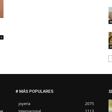
N
0
D
# MÁS POPULARES
S
joyería
2075
Internacional
1113
on