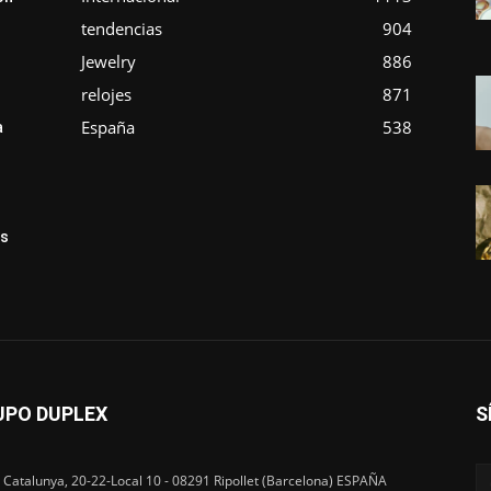
tendencias
904
Jewelry
886
relojes
871
España
538
a
ás
UPO DUPLEX
S
 Catalunya, 20-22-Local 10 - 08291 Ripollet (Barcelona) ESPAÑA