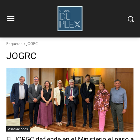
Etiquetas
JOGRC
JOGRC
Asociaciones
El JORGC defiende en el Ministerio el paso a