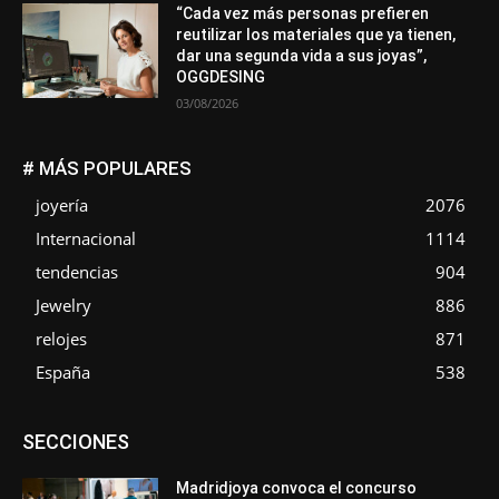
“Cada vez más personas prefieren
reutilizar los materiales que ya tienen,
dar una segunda vida a sus joyas”,
OGGDESING
03/08/2026
# MÁS POPULARES
joyería
2076
Internacional
1114
tendencias
904
Jewelry
886
relojes
871
España
538
Asociaciones
Diamantes
Empresa
En tendencia
SECCIONES
Entrevistas
Eventos
Exposiciones
Ferias
Formación
In memoriam
La Pluma de Pedro Pérez
Metales
México
Mundo Técnico
Novedades
Opiniones
Perspectiva
Madridjoya convoca el concurso