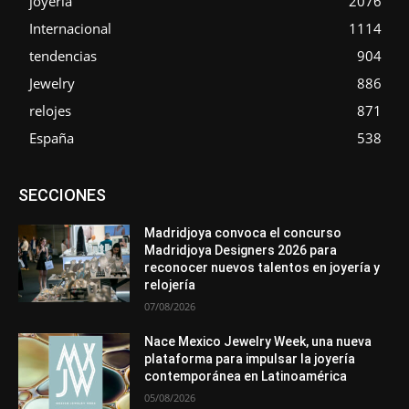
joyería
2076
Internacional
1114
tendencias
904
Jewelry
886
relojes
871
España
538
Asociaciones
Diamantes
Empresa
En tendencia
SECCIONES
Entrevistas
Eventos
Exposiciones
Ferias
Formación
In memoriam
La Pluma de Pedro Pérez
Metales
México
Mundo Técnico
Novedades
Opiniones
Perspectiva
Madridjoya convoca el concurso
Premios
Secciones
Sin categoría
Sucesos
Madridjoya Designers 2026 para
reconocer nuevos talentos en joyería y
Más
relojería
07/08/2026
Nace Mexico Jewelry Week, una nueva
plataforma para impulsar la joyería
contemporánea en Latinoamérica
05/08/2026