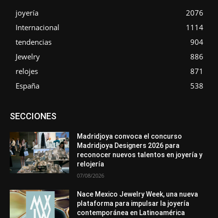
joyería
2076
Internacional
1114
tendencias
904
Jewelry
886
relojes
871
España
538
Asociaciones
Diamantes
Empresa
En tendencia
SECCIONES
Entrevistas
Eventos
Exposiciones
Ferias
Formación
In memoriam
La Pluma de Pedro Pérez
Metales
México
Mundo Técnico
Novedades
Opiniones
Perspectiva
Madridjoya convoca el concurso
Premios
Secciones
Sin categoría
Sucesos
Madridjoya Designers 2026 para
reconocer nuevos talentos en joyería y
Más
relojería
07/08/2026
Nace Mexico Jewelry Week, una nueva
plataforma para impulsar la joyería
contemporánea en Latinoamérica