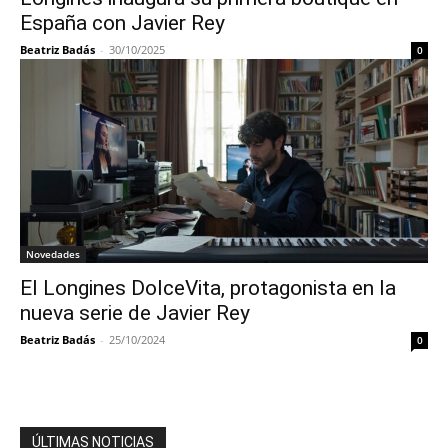
España con Javier Rey
Beatriz Badás
-
30/10/2025
0
Novedades
El Longines DolceVita, protagonista en la
nueva serie de Javier Rey
Beatriz Badás
-
25/10/2024
0
ÚLTIMAS NOTICIAS