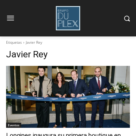
Etiquetas
Javier Rey
Javier Rey
Eventos
Longines inaugura su primera boutique en