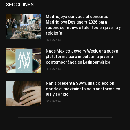
Asociaciones
Diamantes
Empresa
En tendencia
SECCIONES
Entrevistas
Eventos
Exposiciones
Ferias
Formación
In memoriam
La Pluma de Pedro Pérez
Metales
México
Mundo Técnico
Novedades
Opiniones
Perspectiva
Madridjoya convoca el concurso
Premios
Secciones
Sin categoría
Sucesos
Madridjoya Designers 2026 para
reconocer nuevos talentos en joyería y
Más
relojería
07/08/2026
Nace Mexico Jewelry Week, una nueva
plataforma para impulsar la joyería
contemporánea en Latinoamérica
05/08/2026
Nanis presenta SWAY, una colección
donde el movimiento se transforma en
luz y sonido
04/08/2026