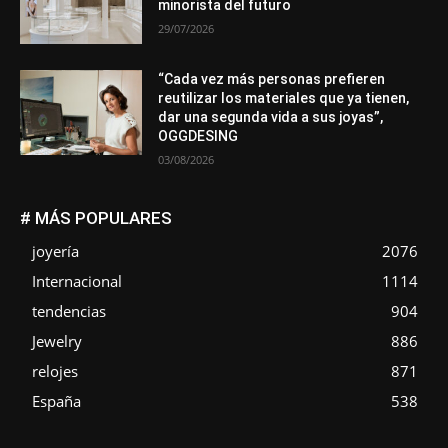
minorista del futuro
29/07/2026
“Cada vez más personas prefieren
reutilizar los materiales que ya tienen,
dar una segunda vida a sus joyas”,
OGGDESING
03/08/2026
# MÁS POPULARES
joyería
2076
Internacional
1114
tendencias
904
Jewelry
886
relojes
871
España
538