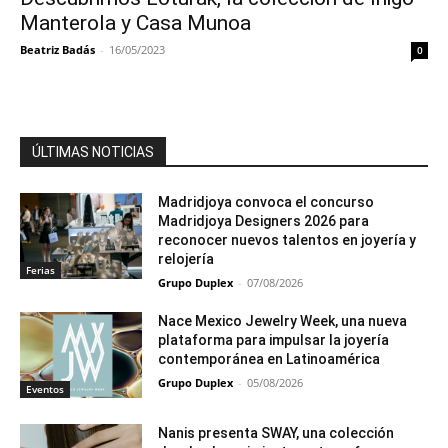
Manterola y Casa Munoa
Beatriz Badás
-
16/05/2023
0
ÚLTIMAS NOTICIAS
Madridjoya convoca el concurso
Madridjoya Designers 2026 para
reconocer nuevos talentos en joyería y
relojería
Ferias
Grupo Duplex
-
07/08/2026
Nace Mexico Jewelry Week, una nueva
plataforma para impulsar la joyería
contemporánea en Latinoamérica
Grupo Duplex
-
05/08/2026
Eventos
Nanis presenta SWAY, una colección