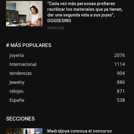
“Cada vez más personas prefieren
reutilizar los materiales que ya tienen,
dar una segunda vida a sus joyas”,
OGGDESING
03/08/2026
# MÁS POPULARES
joyería
2076
Internacional
1114
tendencias
904
Jewelry
886
relojes
871
España
538
Asociaciones
Diamantes
Empresa
En tendencia
SECCIONES
Entrevistas
Eventos
Exposiciones
Ferias
Formación
In memoriam
La Pluma de Pedro Pérez
Metales
México
Mundo Técnico
Novedades
Opiniones
Perspectiva
Madridjoya convoca el concurso