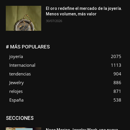
El oro redefine el mercado de la joyería.
Menos volumen, más valor
30/07/2026
# MÁS POPULARES
joyería
2075
Internacional
1113
tendencias
904
Jewelry
886
relojes
871
España
538
Asociaciones
Diamantes
Empresa
En tendencia
SECCIONES
Entrevistas
Eventos
Exposiciones
Ferias
Formación
In memoriam
La Pluma de Pedro Pérez
Metales
México
Mundo Técnico
Novedades
Opiniones
Perspectiva