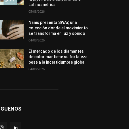
Premios
Secciones
Sin categoría
Latinoamérica
Sucesos
05/08/2026
Más
Nanis presenta SWAY, una
colección donde el movimiento
se transforma en luz y sonido
04/08/2026
El mercado de los diamantes
de color mantiene su fortaleza
pese a la incertidumbre global
04/08/2026
ÍGUENOS