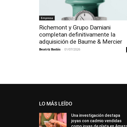
Empresa
Richemont y Grupo Damiani
completan definitivamente la
adquisición de Baume & Mercier
Beatriz Badás
-
01/07/2026
LO MÁS LEÍDO
Una investigación destapa
joyas con cadmio vendidas
como joyas de plata en Amaz