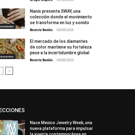
Nanis presenta SWAY, una
colección donde el movimiento
se transforma en luz y sonido
ovedades
Beatriz Badás
-
04/08/2026
El mercado de los diamantes
de color mantiene su fortaleza
pese a la incertidumbre global
iamantes
Beatriz Badás
-
04/08/2026
Asociaciones
Diamantes
Empresa
ECCIONES
En tendencia
Entrevistas
Eventos
Exposiciones
Ferias
Formación
In memoriam
La Pluma de Pedro Pérez
Nace Mexico Jewelry Week, una
Metales
México
Mundo Técnico
nueva plataforma para impulsar
Novedades
Opiniones
Perspectiva
la joyería contemporánea en