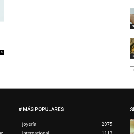
N
0
D
# MÁS POPULARES
S
joyería
2075
Internacional
1113
on