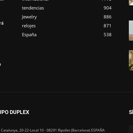
tendencias
904
Jewelry
886
rá
relojes
871
e
España
538
a
UPO DUPLEX
S
 Catalunya, 20-22-Local 10 - 08291 Ripollet (Barcelona) ESPAÑA