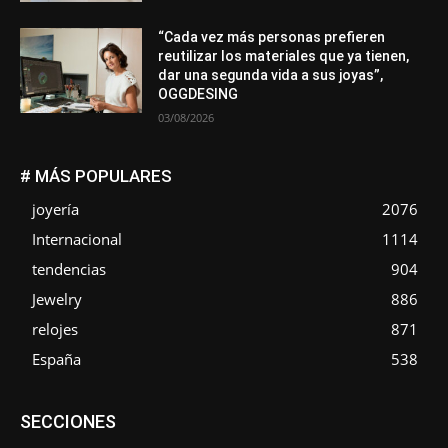
“Cada vez más personas prefieren
reutilizar los materiales que ya tienen,
dar una segunda vida a sus joyas”,
OGGDESING
03/08/2026
# MÁS POPULARES
joyería
2076
Internacional
1114
tendencias
904
Jewelry
886
relojes
871
España
538
Asociaciones
Diamantes
Empresa
En tendencia
SECCIONES
Entrevistas
Eventos
Exposiciones
Ferias
Formación
In memoriam
La Pluma de Pedro Pérez
Metales
México