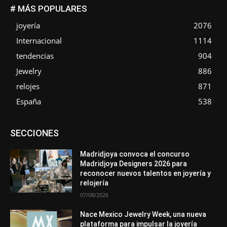
# MÁS POPULARES
joyería
2076
Internacional
1114
tendencias
904
Jewelry
886
relojes
871
España
538
Asociaciones
Diamantes
Empresa
En tendencia
SECCIONES
Entrevistas
Eventos
Exposiciones
Ferias
Formación
In memoriam
La Pluma de Pedro Pérez
Metales
México
Mundo Técnico
Novedades
Opiniones
Perspectiva
Madridjoya convoca el concurso
Premios
Secciones
Sin categoría
Sucesos
Madridjoya Designers 2026 para
reconocer nuevos talentos en joyería y
Más
relojería
07/08/2026
Nace Mexico Jewelry Week, una nueva
plataforma para impulsar la joyería