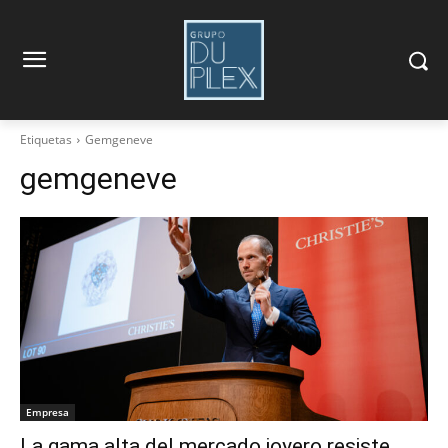
Etiquetas
Gemgeneve
gemgeneve
Empresa
La gama alta del mercado joyero resiste