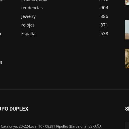
tendencias
904
Jewelry
886
relojes
871
España
538
a
ás
UPO DUPLEX
S
 Catalunya, 20-22-Local 10 - 08291 Ripollet (Barcelona) ESPAÑA