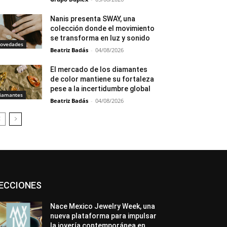
Nanis presenta SWAY, una
colección donde el movimiento
se transforma en luz y sonido
ovedades
Beatriz Badás
-
04/08/2026
El mercado de los diamantes
de color mantiene su fortaleza
pese a la incertidumbre global
iamantes
Beatriz Badás
-
04/08/2026
Asociaciones
Diamantes
Empresa
ECCIONES
En tendencia
Entrevistas
Eventos
Exposiciones
Ferias
Formación
In memoriam
La Pluma de Pedro Pérez
Nace Mexico Jewelry Week, una
Metales
México
Mundo Técnico
nueva plataforma para impulsar
Novedades
Opiniones
Perspectiva
la joyería contemporánea en