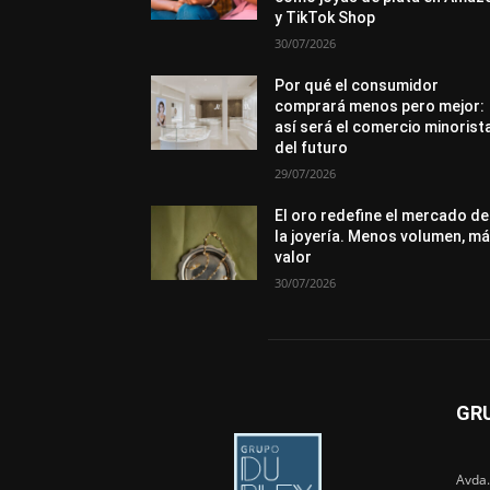
y TikTok Shop
30/07/2026
Por qué el consumidor
comprará menos pero mejor:
así será el comercio minorist
del futuro
29/07/2026
El oro redefine el mercado de
la joyería. Menos volumen, m
valor
30/07/2026
GR
Avda.