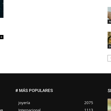
N
0
D
# MÁS POPULARES
S
joyería
2075
Internacional
1113
on