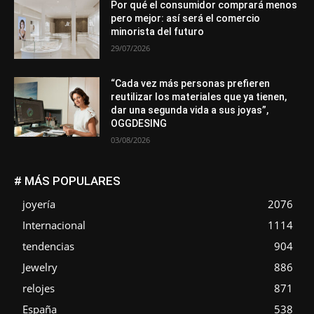
Por qué el consumidor comprará menos
pero mejor: así será el comercio
minorista del futuro
29/07/2026
“Cada vez más personas prefieren
reutilizar los materiales que ya tienen,
dar una segunda vida a sus joyas”,
OGGDESING
03/08/2026
# MÁS POPULARES
joyería
2076
Internacional
1114
tendencias
904
Jewelry
886
relojes
871
España
538