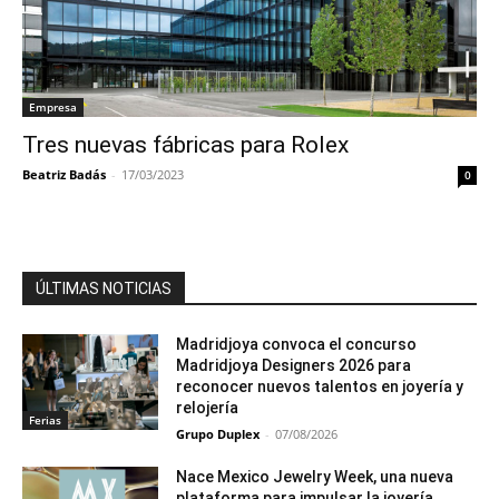
Empresa
Tres nuevas fábricas para Rolex
Beatriz Badás
-
17/03/2023
0
ÚLTIMAS NOTICIAS
Madridjoya convoca el concurso
Madridjoya Designers 2026 para
reconocer nuevos talentos en joyería y
relojería
Ferias
Grupo Duplex
-
07/08/2026
Nace Mexico Jewelry Week, una nueva
plataforma para impulsar la joyería