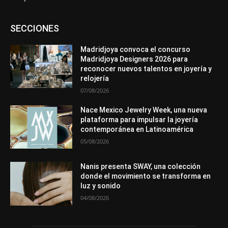
Asociaciones
Diamantes
Empresa
En tendencia
SECCIONES
Entrevistas
Eventos
Exposiciones
Ferias
Formación
In memoriam
La Pluma de Pedro Pérez
Metales
México
Mundo Técnico
Novedades
Opiniones
Perspectiva
Madridjoya convoca el concurso
Premios
Secciones
Sin categoría
Sucesos
Madridjoya Designers 2026 para
reconocer nuevos talentos en joyería y
Más
relojería
07/08/2026
Nace Mexico Jewelry Week, una nueva
plataforma para impulsar la joyería
contemporánea en Latinoamérica
05/08/2026
Nanis presenta SWAY, una colección
donde el movimiento se transforma en
luz y sonido
04/08/2026