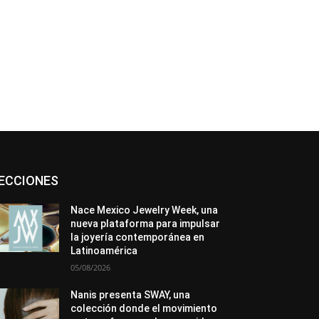
Asociaciones
Diamantes
Empresa
ECCIONES
En tendencia
Entrevistas
Eventos
Exposiciones
Ferias
Formación
In memoriam
La Pluma de Pedro Pérez
Nace Mexico Jewelry Week, una
Metales
México
Mundo Técnico
nueva plataforma para impulsar
Novedades
Opiniones
Perspectiva
la joyería contemporánea en
Premios
Secciones
Sin categoría
Latinoamérica
Sucesos
05/08/2026
Más
Nanis presenta SWAY, una
colección donde el movimiento