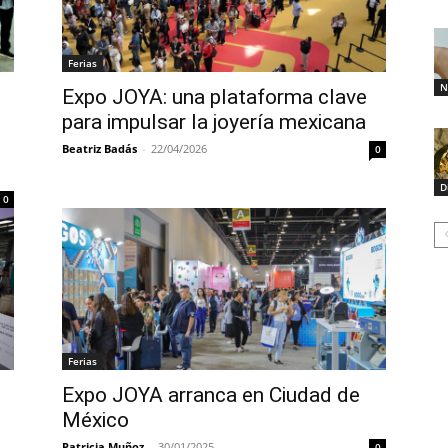
Ferias
N
Expo JOYA: una plataforma clave
para impulsar la joyería mexicana
Beatriz Badás
-
22/04/2026
0
D
0
Ferias
Expo JOYA arranca en Ciudad de
México
Patricia Muñoz
-
30/01/2025
0