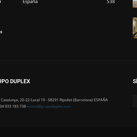
España
538
a
ás
UPO DUPLEX
S
 Catalunya, 20-22-Local 10 - 08291 Ripollet (Barcelona) ESPAÑA
+34 933 183 738 -
social@grupoduplex.com