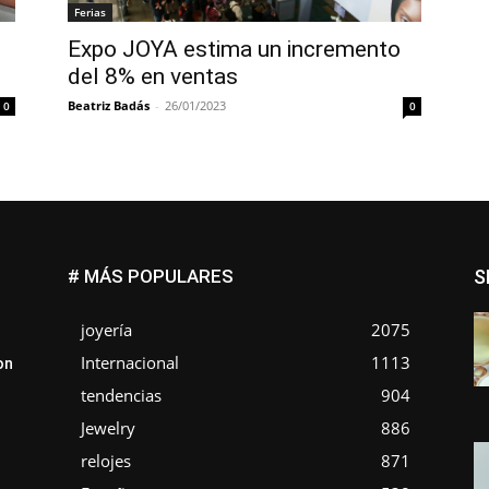
Ferias
Expo JOYA estima un incremento
del 8% en ventas
Beatriz Badás
-
26/01/2023
0
0
# MÁS POPULARES
S
joyería
2075
Internacional
1113
on
tendencias
904
Jewelry
886
relojes
871