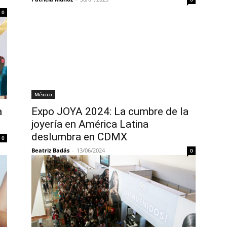
0
México
a
Expo JOYA 2024: La cumbre de la
joyería en América Latina
deslumbra en CDMX
0
Beatriz Badás
-
13/06/2024
0